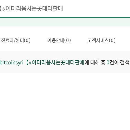
진료과/센터( 0 )
이용안내( 0 )
고객서비스( 0 )
itcoinsyri【⟡이더리움사는곳테더판매
에 대해 총
0
건이 검색