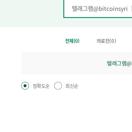
전체(0)
의료진( 0 )
텔래그램@b
정확도순
최신순