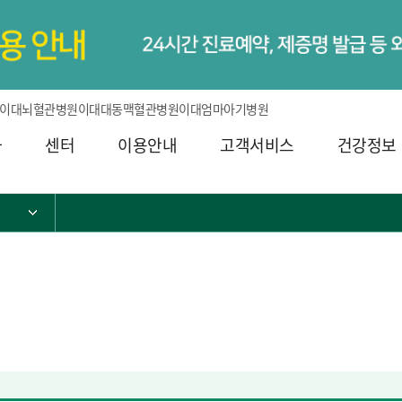
이대뇌혈관병원
이대대동맥혈관병원
이대엄마아기병원
과
센터
이용안내
고객서비스
건강정보
서브 메뉴 목록 열기