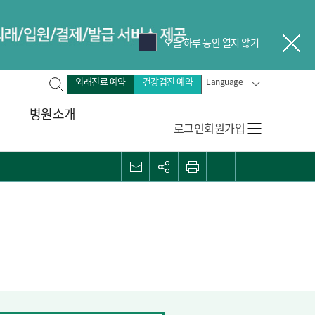
오늘 하루 동안 열지 않기
닫
전
외래진료 예약
건강검진 예약
Language
체
병원소개
검
로그인
회원가입
색
메일
관심콘텐츠
프린트
화면 축소
화면 확대