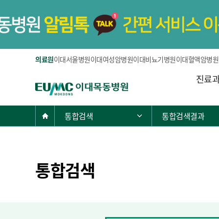
의료원
이대서울병원
이대여성암병원
이대비뇨기병원
이대혈액암병원
주
진료
E
메
U
뉴
M
현
Home
통합검색
통합검색결과
주 메뉴 목록 열기
C
재
이
위
대
치:
목
통합검색
동
병
원