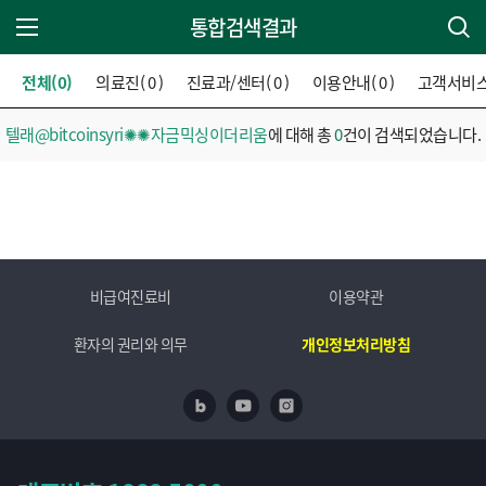
통합검색결과
주 메뉴 열기
전체(0)
의료진( 0 )
진료과/센터( 0 )
이용안내( 0 )
고객서비스( 
텔래@bitcoinsyri✺✺자금믹싱이더리움
에 대해 총
0
건이 검색되었습니다.
비급여진료비
이용약관
환자의 권리와 의무
개인정보처리방침
네이버 블로그
유투브
인스타