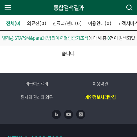
통합검색결과
주 메뉴 열기
전체(0)
의료진( 0 )
진료과/센터( 0 )
이용안내( 0 )
고객서비스( 
텔레@STA79M&para;㉹범죄이력열람증거조작
에 대해 총
0
건이 검색되었
습니다.
비급여진료비
이용약관
환자의 권리와 의무
개인정보처리방침
네이버 블로그
유투브
인스타