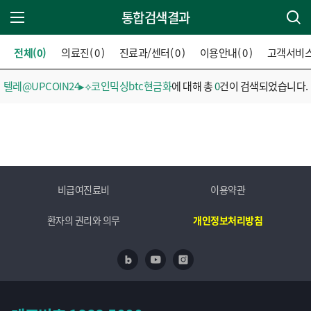
통합검색결과
주 메뉴 열기
전체(0)
의료진( 0 )
진료과/센터( 0 )
이용안내( 0 )
고객서비스( 
텔레@UPCOIN24▸⟡코인믹싱btc현금화
에 대해 총
0
건이 검색되었습니다.
비급여진료비
이용약관
환자의 권리와 의무
개인정보처리방침
네이버 블로그
유투브
인스타