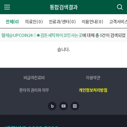
통합검색결과
주 메뉴 열기
전체(0)
의료진( 0 )
진료과/센터( 0 )
이용안내( 0 )
고객서비스( 
텔레@UPCOIN24♢✺검돈세탁파이코인사는곳
에 대해 총
0
건이 검색되었
습니다.
비급여진료비
이용약관
환자의 권리와 의무
개인정보처리방침
네이버 블로그
유투브
인스타