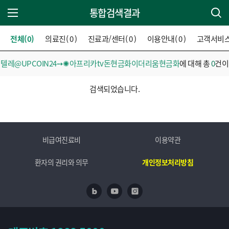
통합검색결과
주 메뉴 열기
전체(0)
의료진( 0 )
진료과/센터( 0 )
이용안내( 0 )
고객서비스( 
텔레@UPCOIN24➙✺아프리카tv돈현금화이더리움현금화
에 대해 총
0
건이
검색되었습니다.
비급여진료비
이용약관
환자의 권리와 의무
개인정보처리방침
네이버 블로그
유투브
인스타