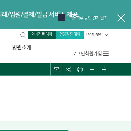
오늘 하루 동안 열지 않기
닫
전
외래진료 예약
건강검진 예약
Language
체
병원소개
검
로그인
회원가입
색
메일
관심콘텐츠
프린트
화면 축소
화면 확대