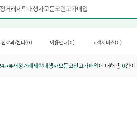
진료과/센터( 0 )
이용안내( 0 )
고객서비스( 0 )
IN24➙✺재정거래세탁대행사모든코인고가매입
에 대해 총
0
건이