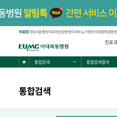
의료원
이대서울병원
이대여성암병원
이대비뇨기병원
이대혈액암병원
주
진료
E
메
U
뉴
M
현
Home
통합검색
통합검색결과
주 메뉴 목록 열기
C
재
이
위
대
치:
목
통합검색
동
병
원