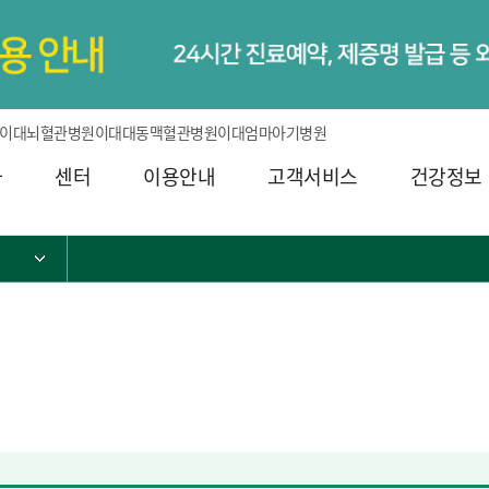
이대뇌혈관병원
이대대동맥혈관병원
이대엄마아기병원
과
센터
이용안내
고객서비스
건강정보
서브 메뉴 목록 열기