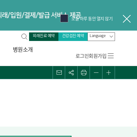
오늘 하루 동안 열지 않기
닫
전
외래진료 예약
건강검진 예약
Language
체
병원소개
검
로그인
회원가입
색
메일
관심콘텐츠
프린트
화면 축소
화면 확대