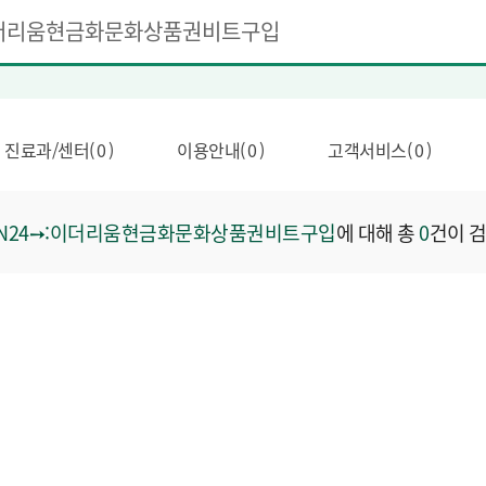
진료과/센터( 0 )
이용안내( 0 )
고객서비스( 0 )
IN24➙:이더리움현금화문화상품권비트구입
에 대해 총
0
건이 