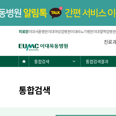
의료원
이대서울병원
이대여성암병원
이대비뇨기병원
이대혈액암병원
주
진료
E
메
U
뉴
M
현
Home
통합검색
통합검색결과
주 메뉴 목록 열기
C
재
이
위
대
치:
목
통합검색
동
병
원