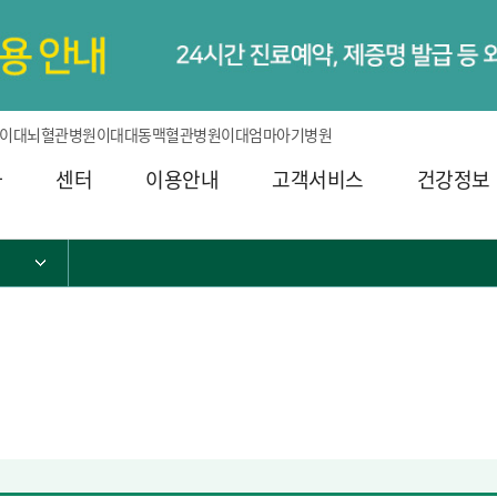
이대뇌혈관병원
이대대동맥혈관병원
이대엄마아기병원
과
센터
이용안내
고객서비스
건강정보
서브 메뉴 목록 열기