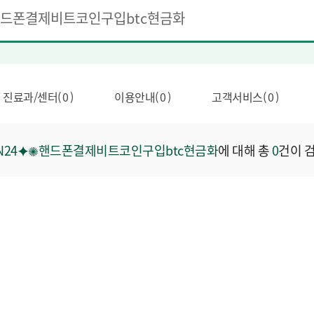
진료과/센터( 0 )
이용안내( 0 )
고객서비스( 0 )
IN24⯌✺핸드폰결제비트코인구입btc현금화
에 대해 총
0
건이 