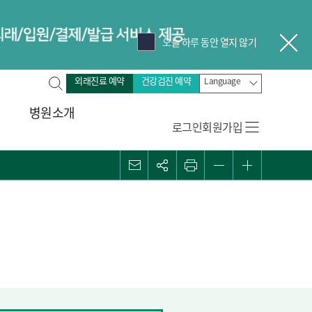
오늘 하루 동안 열지 않기
닫
전
외래진료 예약
건강검진 예약
Language
체
병원소개
검
로그인
회원가입
색
메일
관심콘텐츠
프린트
화면 축소
화면 확대