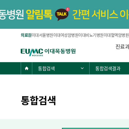
의료원
이대서울병원
이대여성암병원
이대비뇨기병원
이대혈액암병원
주
진료
E
메
U
뉴
M
현
Home
통합검색
통합검색결과
주 메뉴 목록 열기
C
재
이
위
대
치:
목
통합검색
동
병
원