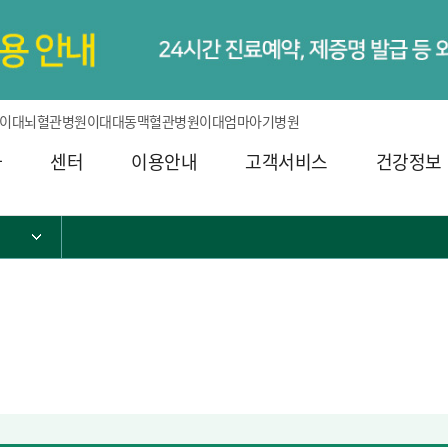
이대뇌혈관병원
이대대동맥혈관병원
이대엄마아기병원
과
센터
이용안내
고객서비스
건강정보
서브 메뉴 목록 열기