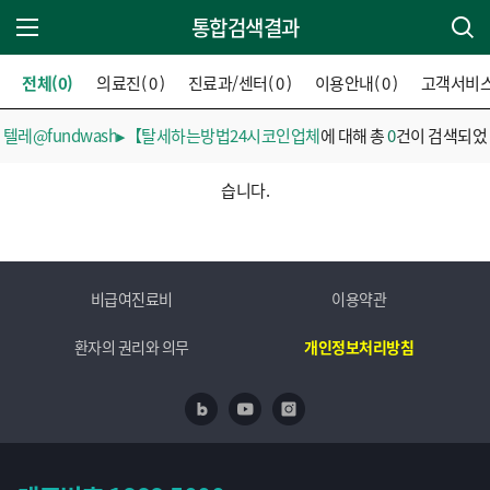
통합검색결과
주 메뉴 열기
전체(0)
의료진( 0 )
진료과/센터( 0 )
이용안내( 0 )
고객서비스( 
텔레@fundwash▸【탈세하는방법24시코인업체
에 대해 총
0
건이 검색되었
습니다.
비급여진료비
이용약관
환자의 권리와 의무
개인정보처리방침
네이버 블로그
유투브
인스타