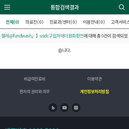
통합검색결과
주 메뉴 열기
전체(0)
의료진( 0 )
진료과/센터( 0 )
이용안내( 0 )
고객서비스( 
텔레@fundwash」】usdc구입처태더원화환전
에 대해 총
0
건이 검색되었
습니다.
비급여진료비
이용약관
환자의 권리와 의무
개인정보처리방침
네이버 블로그
유투브
인스타