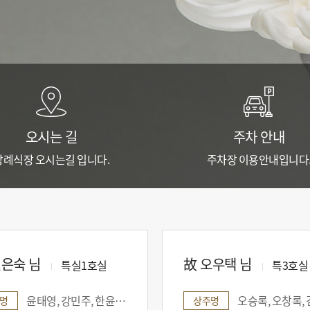
오시는 길
주차 안내
장례식장 오시는길 입니다.
주차장 이용안내입니다
전은숙 님
故 오우택 님
특실1호실
특3호실
윤태영, 강민주, 한윤아, 윤희영, 김남준, 박병용, 박상헌
오승록, 오창록, 김경숙, 김혜영, 최영자, 오세은, 오
명
상주명