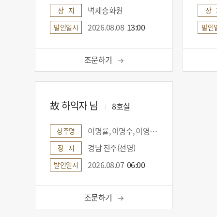
공
벽제승화원
장 지
장 
해
드
2026.08.08
13:00
발인일시
발인
립
니
다.
조문하기
故 하익자 님
8호실
이명률, 이명수, 이영주, 김명경, 이은진, 이현정, 설말수, 이재훈, 이연재, 이정환, 이지현, 이동환, 신재웅, 신소영, 신수지, 설윤진
상주명
경남 진주(선영)
장 지
2026.08.07
06:00
발인일시
조문하기