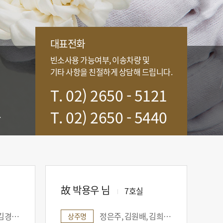
대표전화
빈소사용 가능여부, 이송차량 및
기타 사항을 친절하게 상담해 드립니다.
T. 02) 2650 - 5121
T. 02) 2650 - 5440
.
故 박용우 님
7호실
하은, 오현준
정은주, 김원배, 김희영, 김희승, 김지민
상주명