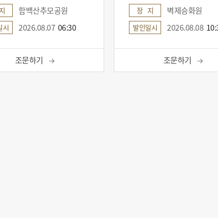
함백산추모공원
벽제승화원
지
장 지
2026.08.07
06:30
2026.08.08
10:
일시
발인일시
조문하기
조문하기