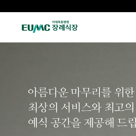
주
메
E
뉴
U
M
아
C
름
이
다
대
운
서
마
울
무
병
리
원
를
장
위
례
한
식
최
장
상
의