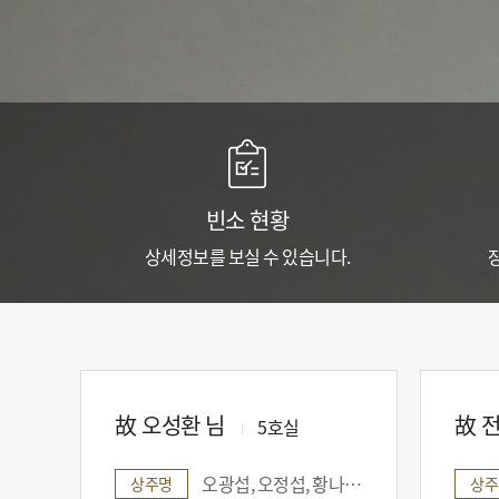
서
비
스
와
최
고
의
품
빈소 현황
격
상세정보를 보실 수 있습니다.
을
갖
춘
예
식
공
간
故 오성환 님
故 
5호실
을
제
오광섭, 오정섭, 황나미, 한혜빈, 오윤희, 박선열, 오하진, 오민규, 오민우, 박하연, 박시연
상주명
상주