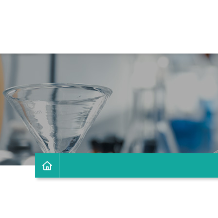
바
로
가
기
로
및
고
건
이
모
너
미
바
띄
지
일
기
전
링
체
크
메
뉴
홈
바
로
가
기