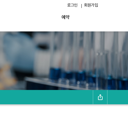
로그인
회원가입
예약
링
크
복
사
하
기