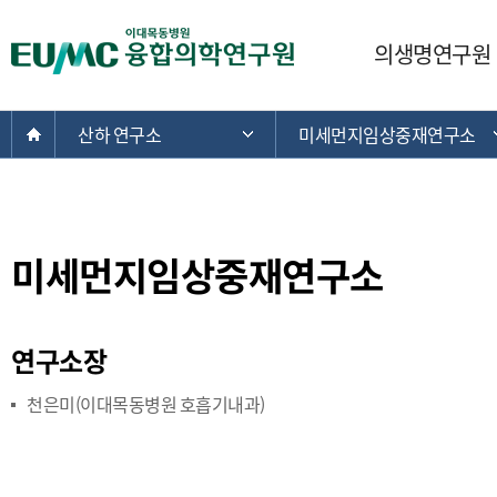
주
메
E
의생명연구원
뉴
U
M
C
현
Home
산하 연구소
미세먼지임상중재연구소
주 메뉴 목록 열기
이
재
대
위
목
치:
동
병
미세먼지임상중재연구소
원
융
합
연구소장
의
학
천은미(이대목동병원 호흡기내과)
연
구
원