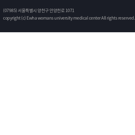
(07985) 서울특별시 양천구 안양천로 1071
copyright (c) Ewha womans university medical center All rights reserved.