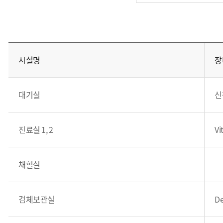
시
설
시설명
장
현
황
대기실
신
상
세
정
진료실 1, 2
Vi
보
채혈실
검체보관실
De