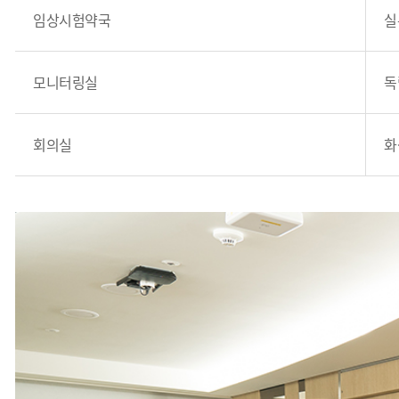
임상시험약국
실
모니터링실
독
회의실
화