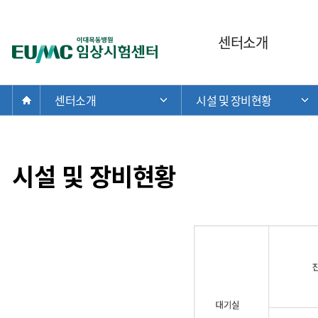
주
센터소개
이
메
대
뉴
목
현
Home
동
센터소개
시설 및 장비현황
주 메뉴 목록 열기
재
임
위
상
치:
시
험
시설 및 장비현황
센
터