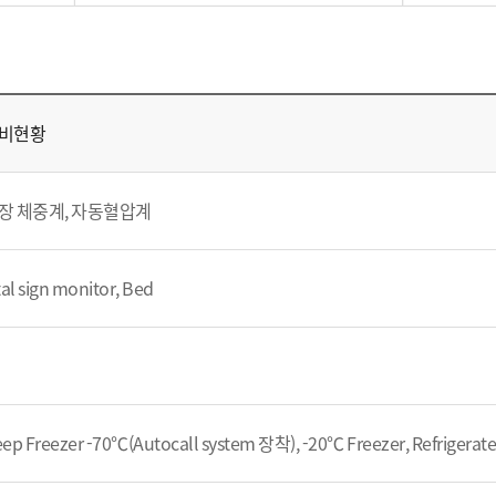
비현황
장 체중계, 자동혈압계
tal sign monitor, Bed
ep Freezer -70℃(Autocall system 장착), -20℃ Freezer, Refrigerated