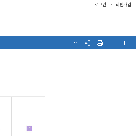
로그인
회원가입
메일
관심콘텐츠
프린트
화면 축소
화