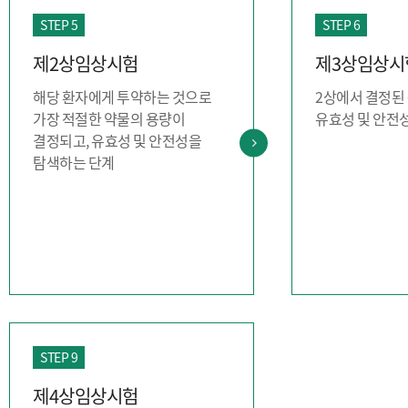
STEP 5
STEP 6
제2상임상시험
제3상임상시
해당 환자에게 투약하는 것으로
2상에서 결정된
가장 적절한 약물의 용량이
유효성 및 안전
결정되고, 유효성 및 안전성을
탐색하는 단계
STEP 9
제4상임상시험