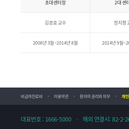
상
초대센터장
2대 센
시
험
김경효 교수
정지향 
부
연
착
2008년 3월~2014년 8월
2014년 9월~2
처
비급여진료비
이용약관
환자의 권리와 의무
개인
대표번호 : 1666-5000
해외 연결시: 82-2-2