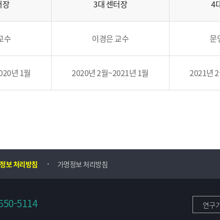
터장
3대 센터장
4
교수
이경은 교수
문
020년 1월
2020년 2월~2021년 1월​
2021년 
정보 처리방침
가명정보 처리방침
650-5114
연구