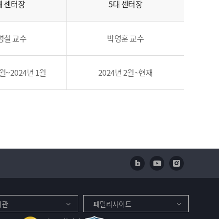
대 센터장
5대 센터장
영철 교수
박영훈 교수
2월~2024년 1월
2024년 2월~현재
네이버 블로그
유투브
인스타
기관
패밀리사이트