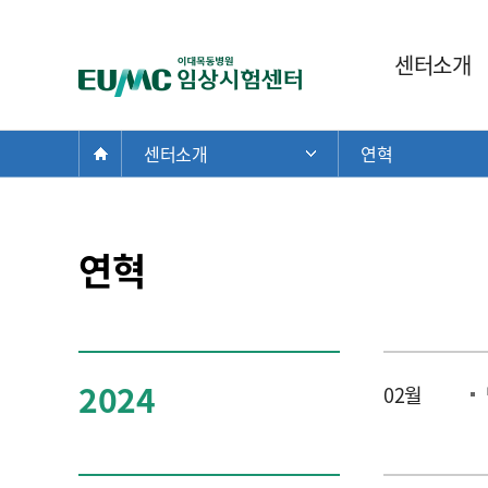
주
센터소개
이
메
대
뉴
목
현
Home
동
센터소개
연혁
주 메뉴 목록 열기
재
임
위
상
치:
시
험
연혁
센
터
2024
02월