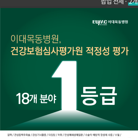
팝업 전체 ·
2개
김미경 교수
심경원 교
생리량이 갑자기 많아졌다면? 자궁내막암
체감 3
이 보내는 의외의 신호들
경보' 
THANKS
고맙습니다