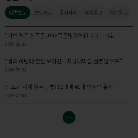
언론보도
보도자료
공지사항
채용공고
입찰공고
"이번 역은 신목동, 이대목동병원역입니다"…9호선 역명병기 확정
2026-08-02
“생리 아닌데 출혈 보이면…자궁내막암 신호일 수도”
2026-08-01
뇌 노화 시계 멈추는 법! 80대에 40대 인지력 유지하는 '슈퍼에이저'의 비밀과 전두엽 가소성
2026-07-31