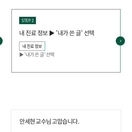
STEP 2
내 진료 정보 ▶ '내가 쓴 글' 선택
내 진료 정보
▶ '내가 쓴 글' 선택
안세현 교수님 고맙습니다.