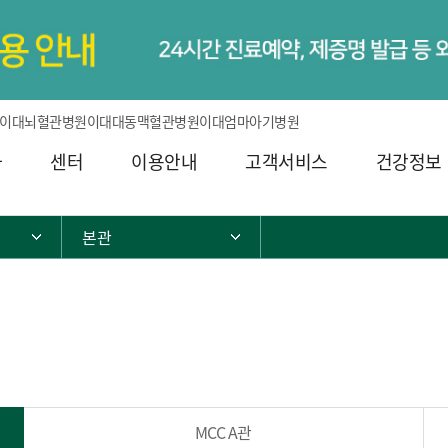
이대뇌혈관병원
이대대동맥혈관병원
이대엄마아기병원
과
센터
이용안내
고객서비스
건강정보
본관
서브 메뉴 목록 열기
서브 메뉴 목록 열기
MCC A관