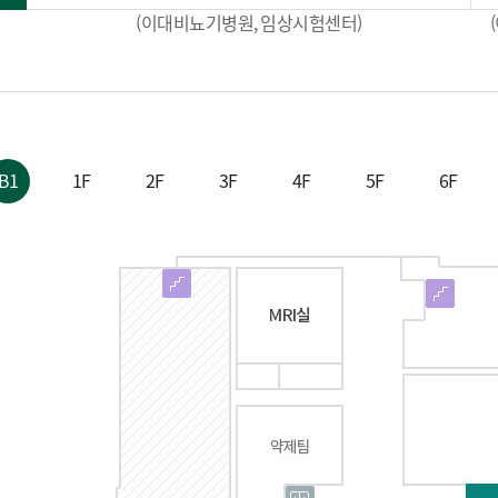
(이대비뇨기병원, 임상시험센터)
B1
1F
2F
3F
4F
5F
6F