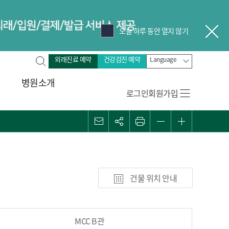
오늘 하루 동안 열지 않기
닫
전
외래진료 예약
건강검진 예약
Language
체
병원소개
검
로그인
회원가입
색
메일
관심콘텐츠
프린트
화면 축소
화면 확대
건물 위치 안내
MCC B관