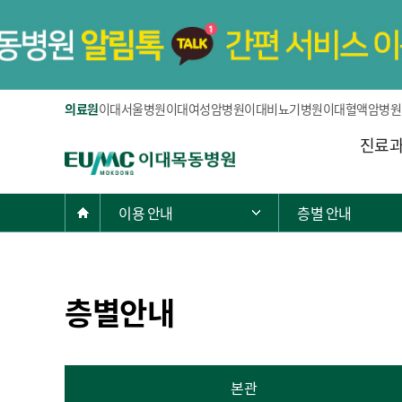
의료원
이대서울병원
이대여성암병원
이대비뇨기병원
이대혈액암병원
주
진료
E
메
U
뉴
M
현
Home
이용 안내
층별 안내
주 메뉴 목록 열기
C
재
이
위
대
치:
목
층별안내
동
병
원
본관