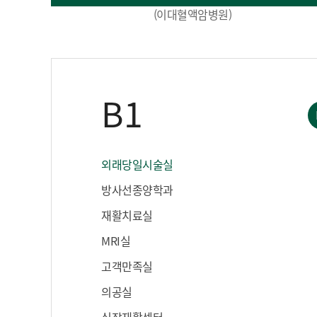
(이대혈액암병원)
B1
외래당일시술실
방사선종양학과
재활치료실
MRI실
고객만족실
의공실