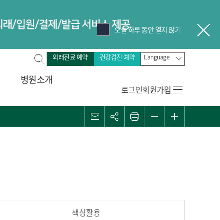
오늘 하루 동안 열지 않기
닫
전
외래진료 예약
건강검진 예약
Language
체
병원소개
검
로그인
회원가입
색
메일
관심콘텐츠
프린트
화면 축소
화면 확대
색상활용