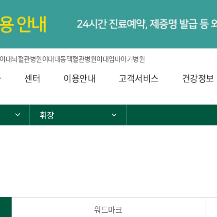
이대뇌혈관병원
이대대동맥혈관병원
이대엄마아기병원
과
센터
이용안내
고객서비스
건강정보
휘장
서브 메뉴 목록 열기
서브 메뉴 목록 열기
워드마크