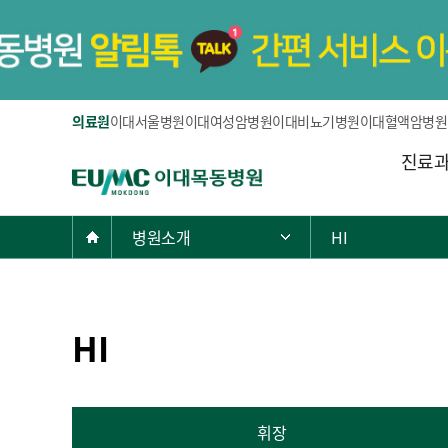
의료원
이대서울병원
이대여성암병원
이대비뇨기병원
이대혈액암병원
주
진료
E
메
U
뉴
M
현
Home
병원소개
HI
주 메뉴 목록 열기
C
재
이
위
대
치:
목
HI
동
병
원
휘장