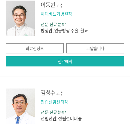
이동현
교수
이대비뇨기병원장
전문 진료 분야
방광암, 인공방광 수술, 혈뇨
의료진정보
고맙습니다
진료예약
김청수
교수
전립선암센터장
전문 진료 분야
전립선암, 전립선비대증