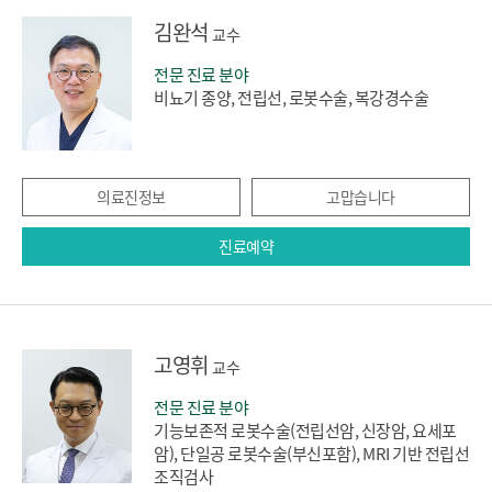
김완석
교수
전문 진료 분야
비뇨기 종양, 전립선, 로봇수술, 복강경수술
의료진정보
고맙습니다
진료예약
고영휘
교수
전문 진료 분야
기능보존적 로봇수술(전립선암, 신장암, 요세포
암), 단일공 로봇수술(부신포함), MRI 기반 전립선
조직검사