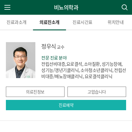
비뇨의학과
주 메뉴 열기
진료과소개
의료진소개
진료시간표
위치안내
정우식
교수
전문 진료 분야
전립선비대증,요로결석, 소아질환, 성기능장애,
성기능/갱년기클리닉, 소아청소년클리닉, 전립선
비대증/배뇨장애클리닉, 요로결석클리닉
의료진정보
고맙습니다
진료예약